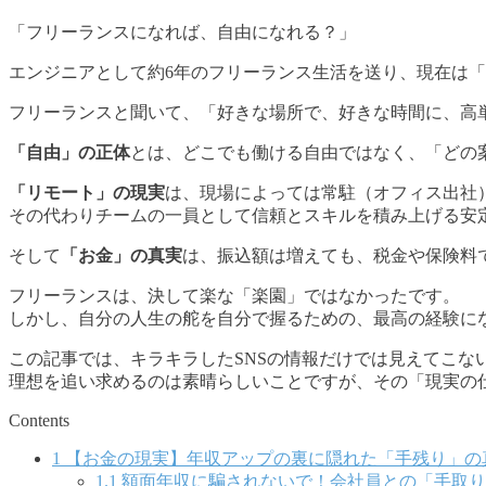
「フリーランスになれば、自由になれる？」
エンジニアとして約6年のフリーランス生活を送り、現在は
フリーランスと聞いて、「好きな場所で、好きな時間に、高
「自由」の正体
とは、どこでも働ける自由ではなく、「どの
「リモート」の現実
は、現場によっては常駐（オフィス出社
その代わりチームの一員として信頼とスキルを積み上げる安
そして
「お金」の真実
は、振込額は増えても、税金や保険料
フリーランスは、決して楽な「楽園」ではなかったです。
しかし、自分の人生の舵を自分で握るための、最高の経験に
この記事では、キラキラしたSNSの情報だけでは見えてこな
理想を追い求めるのは素晴らしいことですが、その「現実の
Contents
1
【お金の現実】年収アップの裏に隠れた「手残り」の
1.1
額面年収に騙されないで！会社員との「手取り