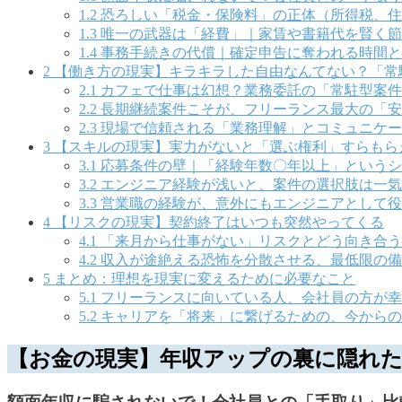
1.2
恐ろしい「税金・保険料」の正体（所得税、住
1.3
唯一の武器は「経費」｜家賃や書籍代を賢く節
1.4
事務手続きの代償｜確定申告に奪われる時間と
2
【働き方の現実】キラキラした自由なんてない？「常
2.1
カフェで仕事は幻想？業務委託の「常駐型案件
2.2
長期継続案件こそが、フリーランス最大の「安
2.3
現場で信頼される「業務理解」とコミュニケー
3
【スキルの現実】実力がないと「選ぶ権利」すらもら
3.1
応募条件の壁｜「経験年数〇年以上」というシ
3.2
エンジニア経験が浅いと、案件の選択肢は一気
3.3
営業職の経験が、意外にもエンジニアとして役
4
【リスクの現実】契約終了はいつも突然やってくる
4.1
「来月から仕事がない」リスクとどう向き合う
4.2
収入が途絶える恐怖を分散させる、最低限の備
5
まとめ：理想を現実に変えるために必要なこと
5.1
フリーランスに向いている人、会社員の方が幸
5.2
キャリアを「将来」に繋げるための、今からの
【お金の現実】年収アップの裏に隠れた