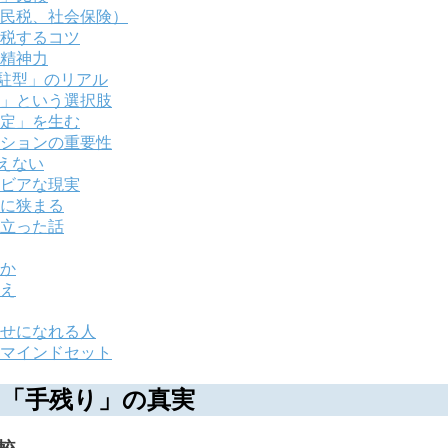
民税、社会保険）
税するコツ
精神力
駐型」のリアル
」という選択肢
定」を生む
ションの重要性
えない
ビアな現実
に狭まる
立った話
か
え
せになれる人
マインドセット
「手残り」の真実