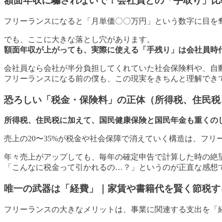
額面年収に騙されないで！会社員との「手取り」比
フリーランスになると「月単価〇〇万円」という数字に目を
でも、ここに大きな落とし穴があります。
額面年収が上がっても、実際に使える「手残り」は会社員時
会社員なら会社が半分負担してくれていた社会保険料や、自
フリーランスになる前の僕も、この現実をきちんと理解でき
恐ろしい「税金・保険料」の正体（所得税、住民税
所得税、住民税に加えて、国民健康保険と国民年金も重くの
売上の20〜35%が税金や社会保障で消えていく構造は、フ
年々売上がアップしても、毎年の確定申告で計算した時の絶
「こんなに税金って引かれるの…？」というのが正直な感想
唯一の武器は「経費」｜家賃や書籍代を賢く節税す
フリーランスの大きなメリットは、事業に関連する支出を「